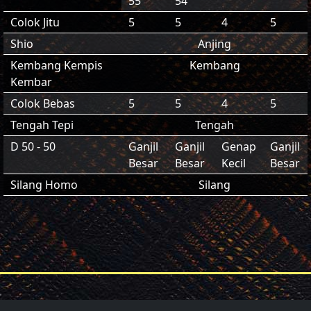
55
54
Colok Jitu
5
5
4
5
Shio
Anjing
Kembang Kempis
Kembang
Kembar
Colok Bebas
5
5
4
5
Tengah Tepi
Tengah
D 50 - 50
Ganjil
Ganjil
Genap
Ganjil
Besar
Besar
Kecil
Besar
Silang Homo
Silang