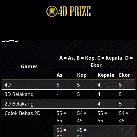
5545
A = As, B = Kop, C = Kepala, D =
Ekor
Games
As
Kop
Kepala
Ekor
4D
5
5
4
5
3D Belakang
-
5
4
5
2D Belakang
-
-
4
5
Colok Bebas 2D
55 =
54 =
55 =
54 =
55
45
55
45
55 =
45 =