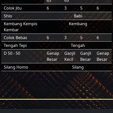
63
65
Colok Jitu
6
3
5
6
Shio
Babi
Kembang Kempis
Kembang
Kembar
Colok Bebas
6
3
5
6
Tengah Tepi
Tengah
D 50 - 50
Genap
Ganjil
Ganjil
Genap
Besar
Kecil
Besar
Besar
Silang Homo
Silang