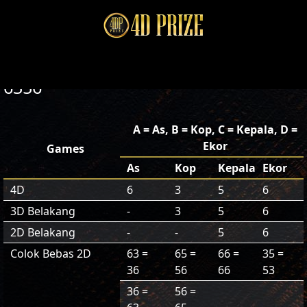
6356
A = As, B = Kop, C = Kepala, D =
Ekor
Games
As
Kop
Kepala
Ekor
4D
6
3
5
6
3D Belakang
-
3
5
6
2D Belakang
-
-
5
6
Colok Bebas 2D
63 =
65 =
66 =
35 =
36
56
66
53
36 =
56 =