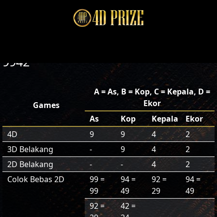
9942
A = As, B = Kop, C = Kepala, D =
Ekor
Games
As
Kop
Kepala
Ekor
4D
9
9
4
2
3D Belakang
-
9
4
2
2D Belakang
-
-
4
2
Colok Bebas 2D
99 =
94 =
92 =
94 =
99
49
29
49
92 =
42 =