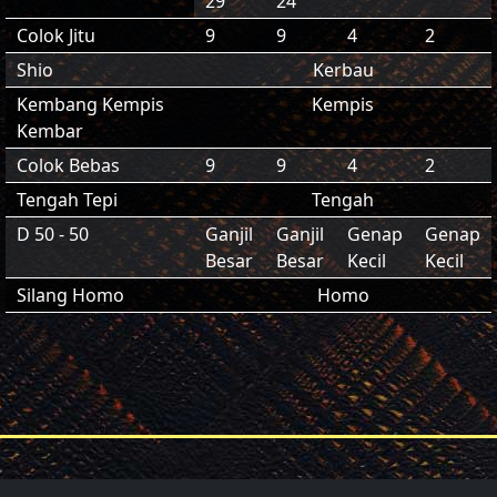
29
24
Colok Jitu
9
9
4
2
Shio
Kerbau
Kembang Kempis
Kempis
Kembar
Colok Bebas
9
9
4
2
Tengah Tepi
Tengah
D 50 - 50
Ganjil
Ganjil
Genap
Genap
Besar
Besar
Kecil
Kecil
Silang Homo
Homo