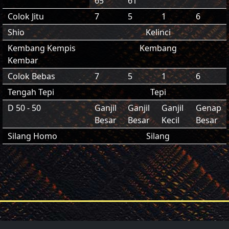
65
61
Colok Jitu
7
5
1
6
Shio
Kelinci
Kembang Kempis
Kembang
Kembar
Colok Bebas
7
5
1
6
Tengah Tepi
Tepi
D 50 - 50
Ganjil
Ganjil
Ganjil
Genap
Besar
Besar
Kecil
Besar
Silang Homo
Silang