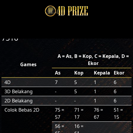
7516
A = As, B = Kop, C = Kepala, D =
Ekor
Games
As
Kop
Kepala
Ekor
4D
7
5
1
6
3D Belakang
-
5
1
6
2D Belakang
-
-
1
6
Colok Bebas 2D
75 =
71 =
76 =
51 =
57
17
67
15
56 =
16 =