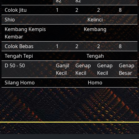
82
82
Colok Jitu
1
2
2
8
Shio
Kelinci
Kembang Kempis
Kembang
Kembar
Colok Bebas
1
2
2
8
Tengah Tepi
Tengah
D 50 - 50
Ganjil
Genap
Genap
Genap
Kecil
Kecil
Kecil
Besar
Silang Homo
Homo