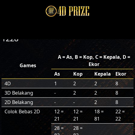
1228
A = As, B = Kop, C = Kepala, D =
Ekor
Games
As
Kop
Kepala
Ekor
4D
1
2
2
8
3D Belakang
-
2
2
8
2D Belakang
-
-
2
8
Colok Bebas 2D
12 =
12 =
18 =
22 =
21
21
81
22
28 =
28 =