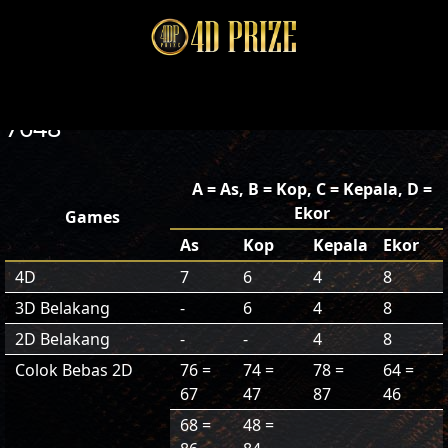
7648
A = As, B = Kop, C = Kepala, D =
Ekor
Games
As
Kop
Kepala
Ekor
4D
7
6
4
8
3D Belakang
-
6
4
8
2D Belakang
-
-
4
8
Colok Bebas 2D
76 =
74 =
78 =
64 =
67
47
87
46
68 =
48 =