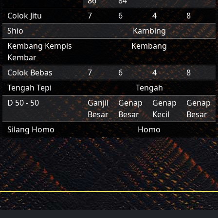
86
84
Colok Jitu
7
6
4
8
Shio
Kambing
Kembang Kempis
Kembang
Kembar
Colok Bebas
7
6
4
8
Tengah Tepi
Tengah
D 50 - 50
Ganjil
Genap
Genap
Genap
Besar
Besar
Kecil
Besar
Silang Homo
Homo