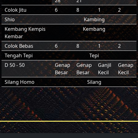
28
21
Colok Jitu
6
8
1
2
Shio
Kambing
Kembang Kempis
Kembang
Kembar
Colok Bebas
6
8
1
2
Tengah Tepi
Tepi
D 50 - 50
Genap
Genap
Ganjil
Genap
Besar
Besar
Kecil
Kecil
Silang Homo
Silang