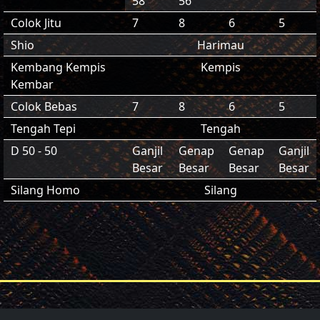
58
56
Colok Jitu
7
8
6
5
Shio
Harimau
Kembang Kempis
Kempis
Kembar
Colok Bebas
7
8
6
5
Tengah Tepi
Tengah
D 50 - 50
Ganjil
Genap
Genap
Ganjil
Besar
Besar
Besar
Besar
Silang Homo
Silang