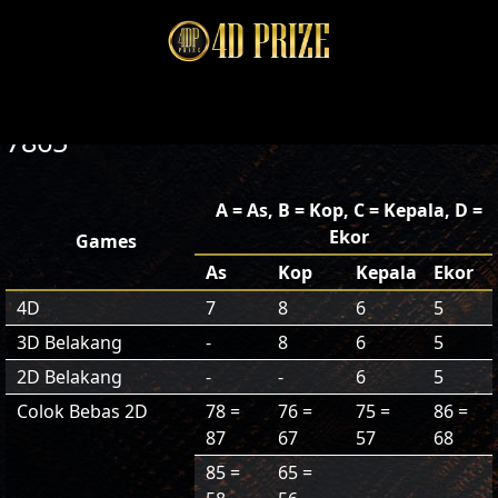
7865
A = As, B = Kop, C = Kepala, D =
Ekor
Games
As
Kop
Kepala
Ekor
4D
7
8
6
5
3D Belakang
-
8
6
5
2D Belakang
-
-
6
5
Colok Bebas 2D
78 =
76 =
75 =
86 =
87
67
57
68
85 =
65 =