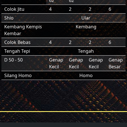
62
62
Colok Jitu
4
2
2
6
Shio
Ular
Kembang Kempis
Kembang
Kembar
Colok Bebas
4
2
2
6
Tengah Tepi
Tengah
D 50 - 50
Genap
Genap
Genap
Genap
Kecil
Kecil
Kecil
Besar
Silang Homo
Homo