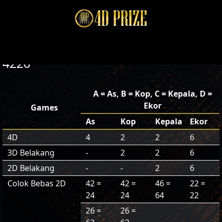
4226
A = As, B = Kop, C = Kepala, D =
Ekor
Games
As
Kop
Kepala
Ekor
4D
4
2
2
6
3D Belakang
-
2
2
6
2D Belakang
-
-
2
6
Colok Bebas 2D
42 =
42 =
46 =
22 =
24
24
64
22
26 =
26 =