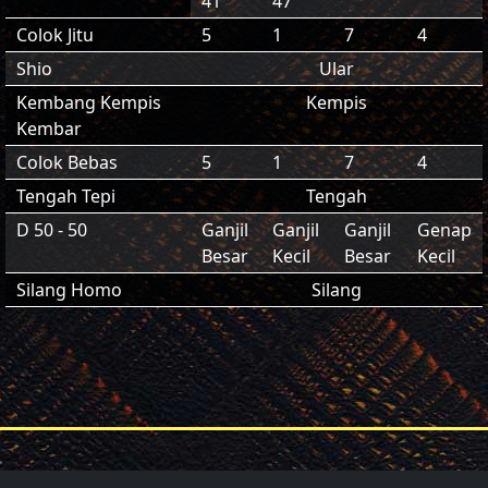
41
47
Colok Jitu
5
1
7
4
Shio
Ular
Kembang Kempis
Kempis
Kembar
Colok Bebas
5
1
7
4
Tengah Tepi
Tengah
D 50 - 50
Ganjil
Ganjil
Ganjil
Genap
Besar
Kecil
Besar
Kecil
Silang Homo
Silang