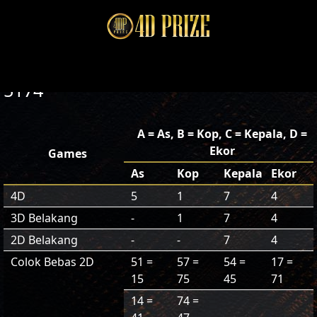
5174
A = As, B = Kop, C = Kepala, D =
Ekor
Games
As
Kop
Kepala
Ekor
4D
5
1
7
4
3D Belakang
-
1
7
4
2D Belakang
-
-
7
4
Colok Bebas 2D
51 =
57 =
54 =
17 =
15
75
45
71
14 =
74 =