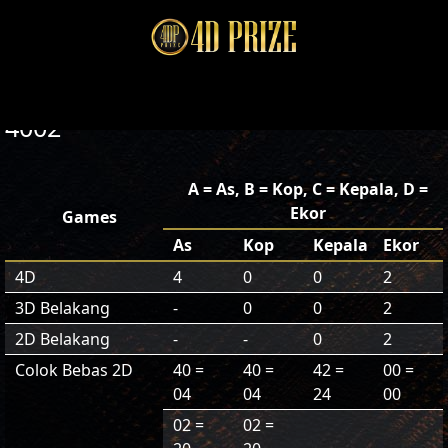
4002
A = As, B = Kop, C = Kepala, D =
Ekor
Games
As
Kop
Kepala
Ekor
4D
4
0
0
2
3D Belakang
-
0
0
2
2D Belakang
-
-
0
2
Colok Bebas 2D
40 =
40 =
42 =
00 =
04
04
24
00
02 =
02 =