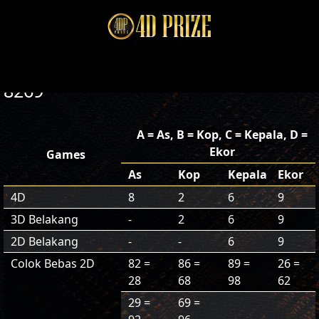
8269
A = As, B = Kop, C = Kepala, D =
Ekor
Games
As
Kop
Kepala
Ekor
4D
8
2
6
9
3D Belakang
-
2
6
9
2D Belakang
-
-
6
9
Colok Bebas 2D
82 =
86 =
89 =
26 =
28
68
98
62
29 =
69 =