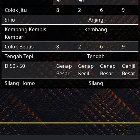
92
96
Colok Jitu
8
2
6
9
Shio
Anjing
Kembang Kempis
Kembang
Kembar
Colok Bebas
8
2
6
9
Tengah Tepi
Tengah
D 50 - 50
Genap
Genap
Genap
Ganjil
Besar
Kecil
Besar
Besar
Silang Homo
Silang