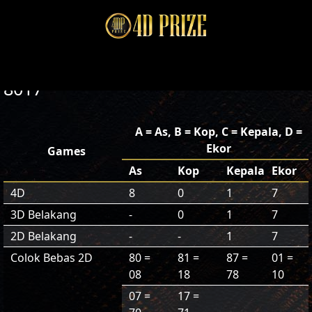
8017
A = As, B = Kop, C = Kepala, D =
Ekor
Games
As
Kop
Kepala
Ekor
4D
8
0
1
7
3D Belakang
-
0
1
7
2D Belakang
-
-
1
7
Colok Bebas 2D
80 =
81 =
87 =
01 =
08
18
78
10
07 =
17 =