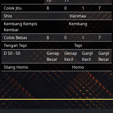
70
71
Colok Jitu
8
0
1
7
Shio
Harimau
Kembang Kempis
Kembang
Kembar
Colok Bebas
8
0
1
7
Tengah Tepi
Tepi
D 50 - 50
Genap
Genap
Ganjil
Ganjil
Besar
Kecil
Kecil
Besar
Silang Homo
Homo