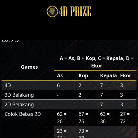
6273
A = As, B = Kop, C = Kepala, D =
Ekor
Games
As
Kop
Kepala
Ekor
4D
6
2
7
3
3D Belakang
-
2
7
3
2D Belakang
-
-
7
3
Colok Bebas 2D
62 =
67 =
63 =
27 =
26
76
36
72
23 =
73 =