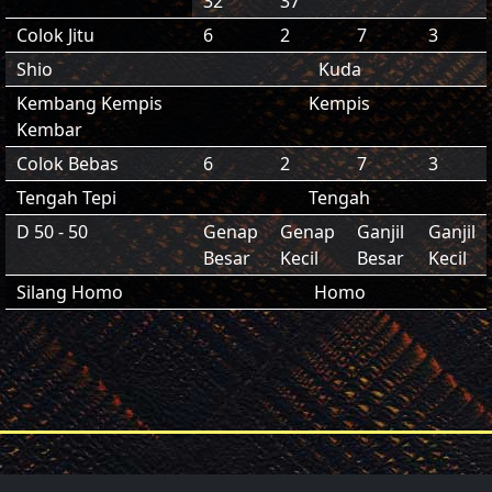
32
37
Colok Jitu
6
2
7
3
Shio
Kuda
Kembang Kempis
Kempis
Kembar
Colok Bebas
6
2
7
3
Tengah Tepi
Tengah
D 50 - 50
Genap
Genap
Ganjil
Ganjil
Besar
Kecil
Besar
Kecil
Silang Homo
Homo