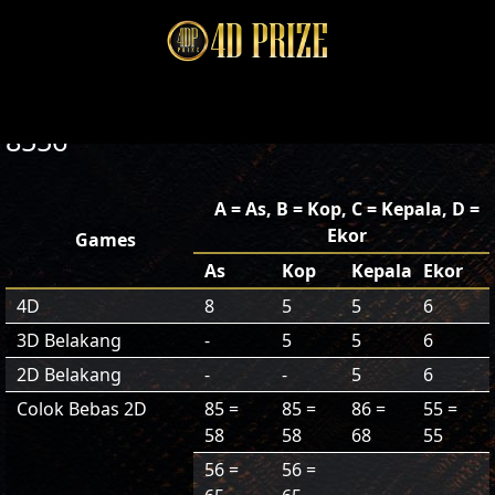
8556
A = As, B = Kop, C = Kepala, D =
Ekor
Games
As
Kop
Kepala
Ekor
4D
8
5
5
6
3D Belakang
-
5
5
6
2D Belakang
-
-
5
6
Colok Bebas 2D
85 =
85 =
86 =
55 =
58
58
68
55
56 =
56 =