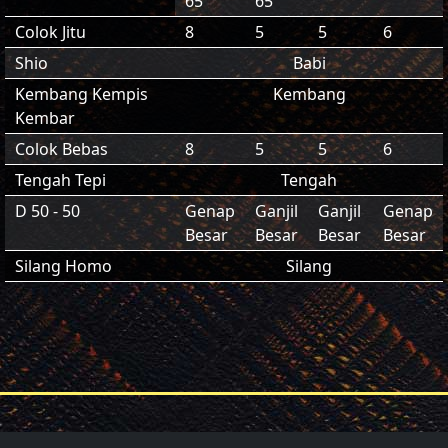
65
65
Colok Jitu
8
5
5
6
Shio
Babi
Kembang Kempis
Kembang
Kembar
Colok Bebas
8
5
5
6
Tengah Tepi
Tengah
D 50 - 50
Genap
Ganjil
Ganjil
Genap
Besar
Besar
Besar
Besar
Silang Homo
Silang