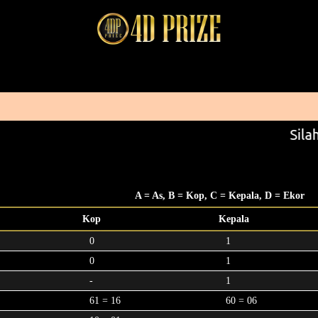
Silah
A = As, B = Kop, C = Kepala, D = Ekor
Kop
Kepala
0
1
0
1
-
1
61 = 16
60 = 06