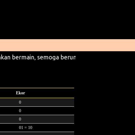
kan bermain, semoga beruntung
Ekor
0
0
0
01 = 10