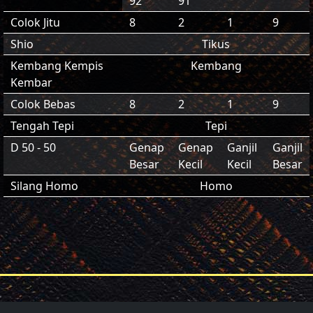
92
91
Colok Jitu
8
2
1
9
Shio
Tikus
Kembang Kempis
Kembang
Kembar
Colok Bebas
8
2
1
9
Tengah Tepi
Tepi
D 50 - 50
Genap
Genap
Ganjil
Ganjil
Besar
Kecil
Kecil
Besar
Silang Homo
Homo