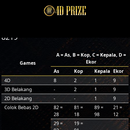
8219
A = As, B = Kop, C = Kepala, D =
Ekor
Games
As
Kop
Kepala
Ekor
4D
8
2
1
9
3D Belakang
-
2
1
9
2D Belakang
-
-
1
9
Colok Bebas 2D
82 =
81 =
89 =
21 =
28
18
98
12
29 =
19 =