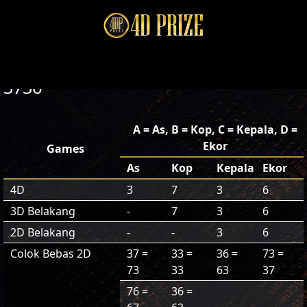
3736
A = As, B = Kop, C = Kepala, D =
Ekor
Games
As
Kop
Kepala
Ekor
4D
3
7
3
6
3D Belakang
-
7
3
6
2D Belakang
-
-
3
6
Colok Bebas 2D
37 =
33 =
36 =
73 =
73
33
63
37
76 =
36 =