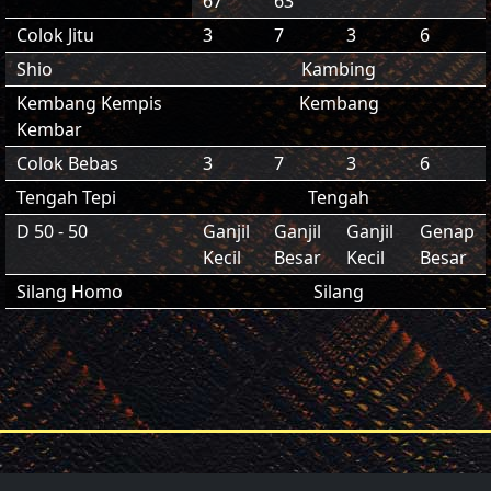
67
63
Colok Jitu
3
7
3
6
Shio
Kambing
Kembang Kempis
Kembang
Kembar
Colok Bebas
3
7
3
6
Tengah Tepi
Tengah
D 50 - 50
Ganjil
Ganjil
Ganjil
Genap
Kecil
Besar
Kecil
Besar
Silang Homo
Silang