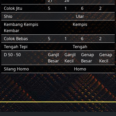
21
26
Colok Jitu
5
1
6
2
Shio
Ular
Kembang Kempis
Kempis
Kembar
Colok Bebas
5
1
6
2
Tengah Tepi
Tengah
D 50 - 50
Ganjil
Ganjil
Genap
Genap
Besar
Kecil
Besar
Kecil
Silang Homo
Homo