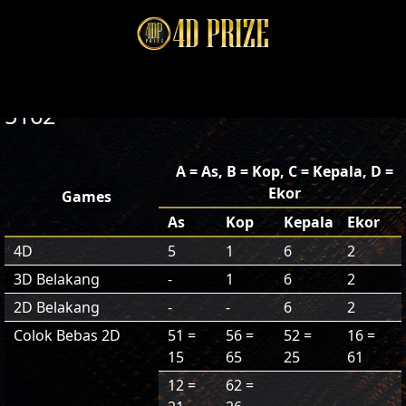
5162
A = As, B = Kop, C = Kepala, D =
Ekor
Games
As
Kop
Kepala
Ekor
4D
5
1
6
2
3D Belakang
-
1
6
2
2D Belakang
-
-
6
2
Colok Bebas 2D
51 =
56 =
52 =
16 =
15
65
25
61
12 =
62 =