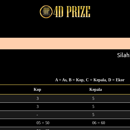
Silah
A = As, B = Kop, C = Kepala, D = Ekor
Kop
Kepala
3
5
3
5
-
5
05 = 50
06 = 60