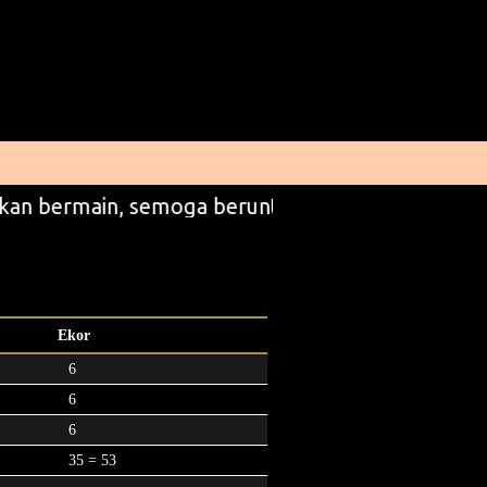
kan bermain, semoga beruntung
Ekor
6
6
6
35 = 53