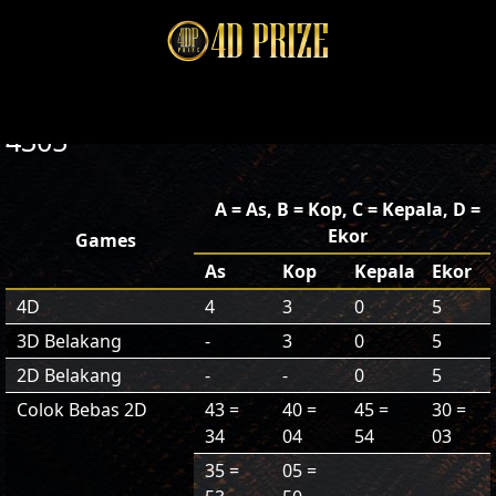
4305
A = As, B = Kop, C = Kepala, D =
Ekor
Games
As
Kop
Kepala
Ekor
4D
4
3
0
5
3D Belakang
-
3
0
5
2D Belakang
-
-
0
5
Colok Bebas 2D
43 =
40 =
45 =
30 =
34
04
54
03
35 =
05 =