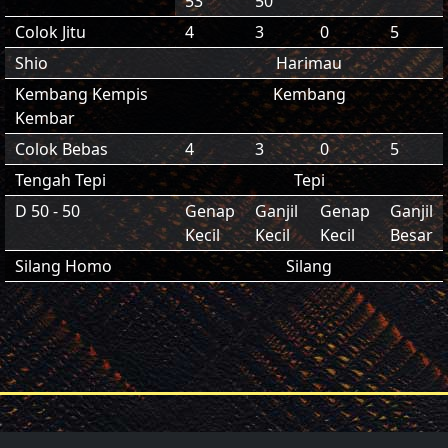
53
50
Colok Jitu
4
3
0
5
Shio
Harimau
Kembang Kempis
Kembang
Kembar
Colok Bebas
4
3
0
5
Tengah Tepi
Tepi
D 50 - 50
Genap
Ganjil
Genap
Ganjil
Kecil
Kecil
Kecil
Besar
Silang Homo
Silang