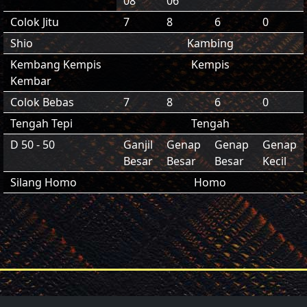
08
06
Colok Jitu
7
8
6
0
Shio
Kambing
Kembang Kempis
Kempis
Kembar
Colok Bebas
7
8
6
0
Tengah Tepi
Tengah
D 50 - 50
Ganjil
Genap
Genap
Genap
Besar
Besar
Besar
Kecil
Silang Homo
Homo