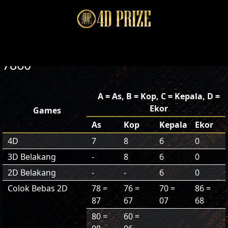
7860
A = As, B = Kop, C = Kepala, D =
Ekor
Games
As
Kop
Kepala
Ekor
4D
7
8
6
0
3D Belakang
-
8
6
0
2D Belakang
-
-
6
0
Colok Bebas 2D
78 =
76 =
70 =
86 =
87
67
07
68
80 =
60 =