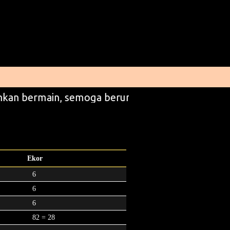
kan bermain, semoga beruntung
Ekor
6
6
6
82 = 28