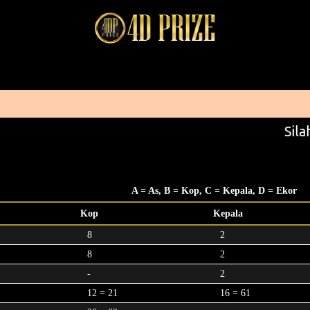
Silah
A = As, B = Kop, C = Kepala, D = Ekor
Kop
Kepala
8
2
8
2
-
2
12 = 21
16 = 61