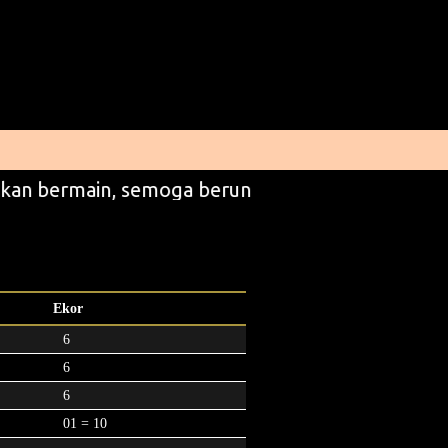
kan bermain, semoga beruntung
Ekor
6
6
6
01 = 10