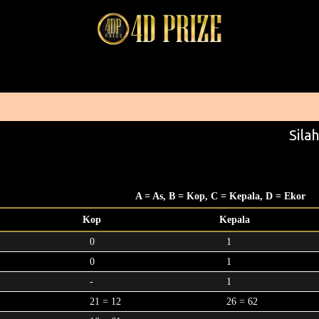
Silah
A = As, B = Kop, C = Kepala, D = Ekor
Kop
Kepala
0
1
0
1
-
1
21 = 12
26 = 62