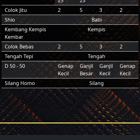
25
23
Colok Jitu
2
5
3
2
Shio
Babi
Kembang Kempis
Kempis
Kembar
Colok Bebas
2
5
3
2
Tengah Tepi
Tengah
D 50 - 50
Genap
Ganjil
Ganjil
Genap
Kecil
Besar
Kecil
Kecil
Silang Homo
Silang