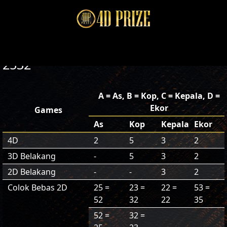
2532
A = As, B = Kop, C = Kepala, D =
Ekor
Games
As
Kop
Kepala
Ekor
4D
2
5
3
2
3D Belakang
-
5
3
2
2D Belakang
-
-
3
2
Colok Bebas 2D
25 =
23 =
22 =
53 =
52
32
22
35
52 =
32 =