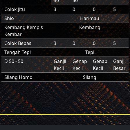
50
50
Colok Jitu
3
0
0
5
Shio
Harimau
Kembang Kempis
Kembang
Kembar
Colok Bebas
3
0
0
5
Tengah Tepi
Tepi
D 50 - 50
Ganjil
Genap
Genap
Ganjil
Kecil
Kecil
Kecil
Besar
Silang Homo
Silang