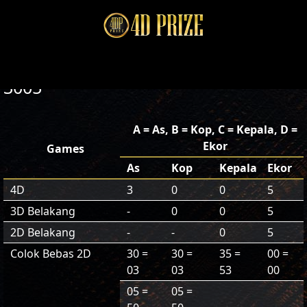
3005
A = As, B = Kop, C = Kepala, D =
Ekor
Games
As
Kop
Kepala
Ekor
4D
3
0
0
5
3D Belakang
-
0
0
5
2D Belakang
-
-
0
5
Colok Bebas 2D
30 =
30 =
35 =
00 =
03
03
53
00
05 =
05 =