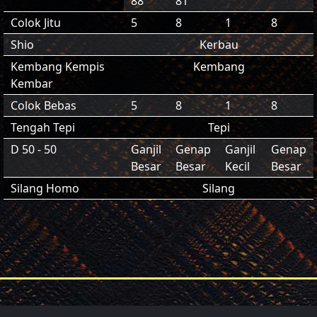
88
81
Colok Jitu
5
8
1
8
Shio
Kerbau
Kembang Kempis
Kembang
Kembar
Colok Bebas
5
8
1
8
Tengah Tepi
Tepi
D 50 - 50
Ganjil
Genap
Ganjil
Genap
Besar
Besar
Kecil
Besar
Silang Homo
Silang