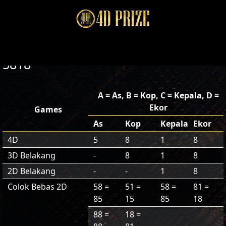
5818
A = As, B = Kop, C = Kepala, D =
Ekor
Games
As
Kop
Kepala
Ekor
4D
5
8
1
8
3D Belakang
-
8
1
8
2D Belakang
-
-
1
8
Colok Bebas 2D
58 =
51 =
58 =
81 =
85
15
85
18
88 =
18 =