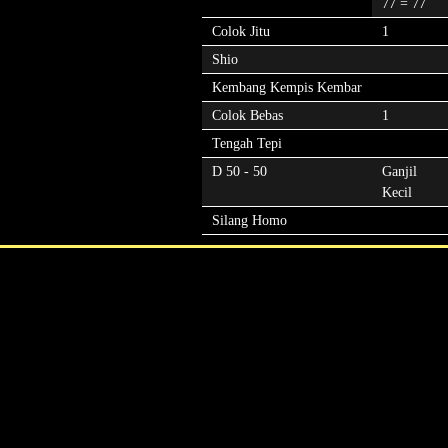
77 = 77
Colok Jitu
1
Shio
Kembang Kempis Kembar
Colok Bebas
1
Tengah Tepi
D 50 - 50
Ganjil
Kecil
Silang Homo