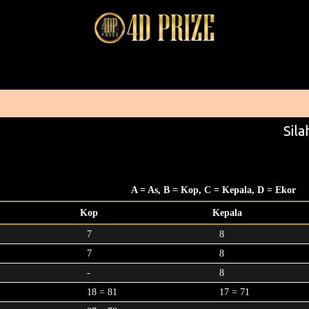
Silah
A = As, B = Kop, C = Kepala, D = Ekor
Kop
Kepala
7
8
7
8
-
8
18 = 81
17 = 71