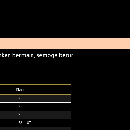
kan bermain, semoga beruntung
Ekor
7
7
7
78 = 87