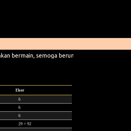
kan bermain, semoga beruntung
Ekor
6
6
6
29 = 92