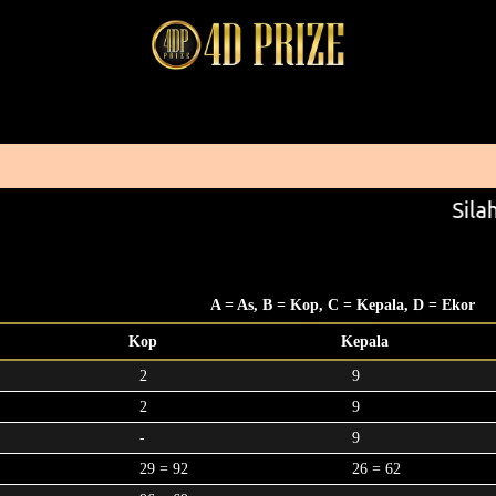
Silah
A = As, B = Kop, C = Kepala, D = Ekor
Kop
Kepala
2
9
2
9
-
9
29 = 92
26 = 62