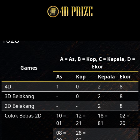
1028
A = As, B = Kop, C = Kepala, D =
Ekor
Games
As
Kop
Kepala
Ekor
4D
1
0
2
8
3D Belakang
-
0
2
8
2D Belakang
-
-
2
8
Colok Bebas 2D
10 =
12 =
18 =
02 =
01
21
81
20
08 =
28 =