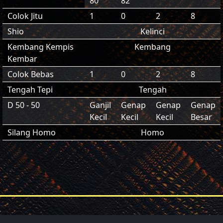
80
82
Colok Jitu
1
0
2
8
Shio
Kelinci
Kembang Kempis
Kembang
Kembar
Colok Bebas
1
0
2
8
Tengah Tepi
Tengah
D 50 - 50
Ganjil
Genap
Genap
Genap
Kecil
Kecil
Kecil
Besar
Silang Homo
Homo