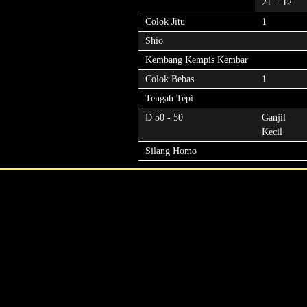
21 = 12
Colok Jitu
1
Shio
Kembang Kempis Kembar
Colok Bebas
1
Tengah Tepi
D 50 - 50
Ganjil
Kecil
Silang Homo