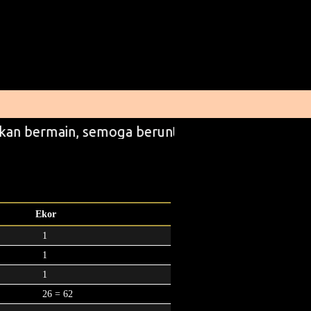
kan bermain, semoga beruntung
Ekor
1
1
1
26 = 62