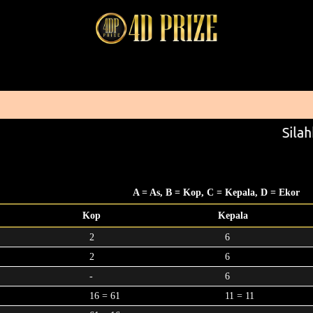
Silah
A = As, B = Kop, C = Kepala, D = Ekor
Kop
Kepala
2
6
2
6
-
6
16 = 61
11 = 11