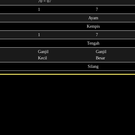
70 = 07
1
7
Ayam
Kempis
1
7
Tengah
Ganjil
Ganjil
Kecil
Besar
Silang