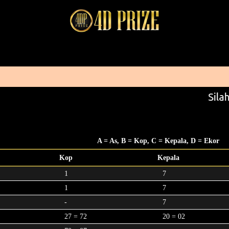
Silah
A = As, B = Kop, C = Kepala, D = Ekor
Kop
Kepala
1
7
1
7
-
7
27 = 72
20 = 02