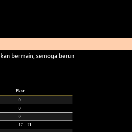
kan bermain, semoga beruntung
Ekor
0
0
0
17 = 71