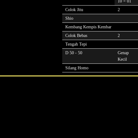
10 = 01
Colok Jitu
2
Shio
Kembang Kempis Kembar
Colok Bebas
2
Tengah Tepi
D 50 - 50
Genap
Kecil
Silang Homo