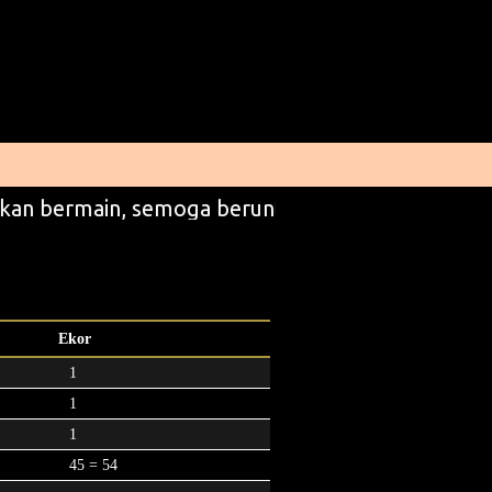
kan bermain, semoga beruntung
Ekor
1
1
1
45 = 54