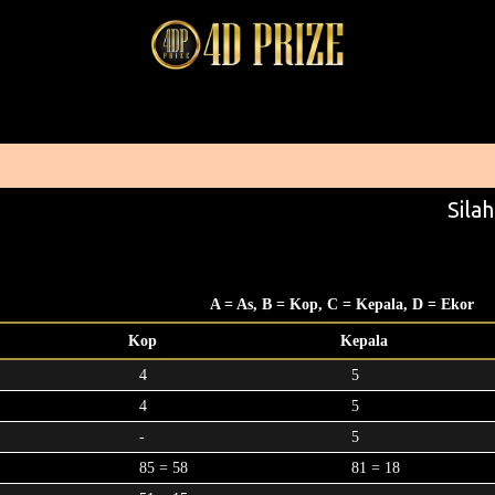
Silah
A = As, B = Kop, C = Kepala, D = Ekor
Kop
Kepala
4
5
4
5
-
5
85 = 58
81 = 18