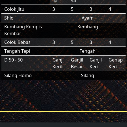
45
43
Colok Jitu
3
5
3
4
Shio
Ayam
Kembang Kempis
Kembang
Kembar
Colok Bebas
3
5
3
4
Tengah Tepi
Tengah
D 50 - 50
Ganjil
Ganjil
Ganjil
Genap
Kecil
Besar
Kecil
Kecil
Silang Homo
Silang