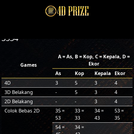
3534
A = As, B = Kop, C = Kepala, D =
Ekor
Games
As
Kop
Kepala
Ekor
4D
3
5
3
4
3D Belakang
-
5
3
4
2D Belakang
-
-
3
4
Colok Bebas 2D
35 =
33 =
34 =
53 =
53
33
43
35
54 =
34 =