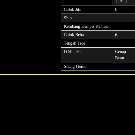
11 = 11
Colok Jitu
6
Shio
Kembang Kempis Kembar
Colok Bebas
6
Tengah Tepi
D 50 - 50
Genap
Besar
Silang Homo