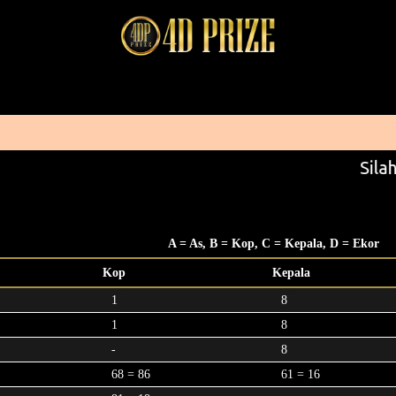
Silah
A = As, B = Kop, C = Kepala, D = Ekor
Kop
Kepala
1
8
1
8
-
8
68 = 86
61 = 16