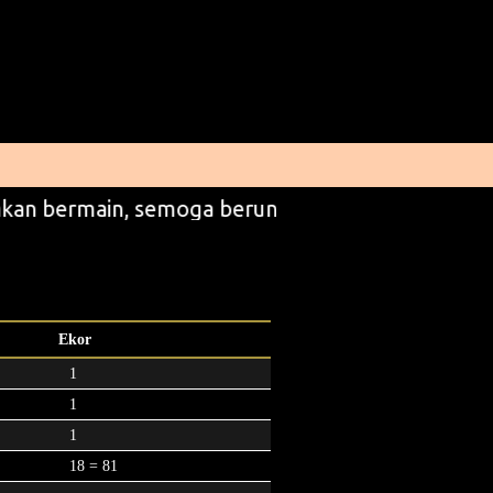
kan bermain, semoga beruntung
Ekor
1
1
1
18 = 81