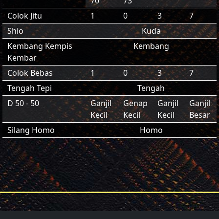
70
73
Colok Jitu
1
0
3
7
Shio
Kuda
Kembang Kempis
Kembang
Kembar
Colok Bebas
1
0
3
7
Tengah Tepi
Tengah
D 50 - 50
Ganjil
Genap
Ganjil
Ganjil
Kecil
Kecil
Kecil
Besar
Silang Homo
Homo