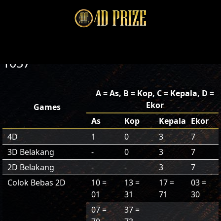
1037
A = As, B = Kop, C = Kepala, D =
Ekor
Games
As
Kop
Kepala
Ekor
4D
1
0
3
7
3D Belakang
-
0
3
7
2D Belakang
-
-
3
7
Colok Bebas 2D
10 =
13 =
17 =
03 =
01
31
71
30
07 =
37 =