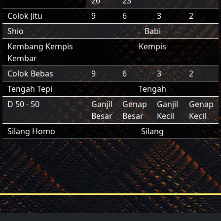
26
23
Colok Jitu
9
6
3
2
Shio
Babi
Kembang Kempis
Kempis
Kembar
Colok Bebas
9
6
3
2
Tengah Tepi
Tengah
D 50 - 50
Ganjil
Genap
Ganjil
Genap
Besar
Besar
Kecil
Kecil
Silang Homo
Silang