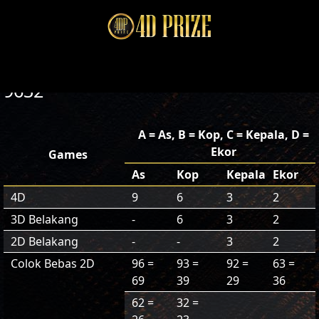
9632
A = As, B = Kop, C = Kepala, D =
Ekor
Games
As
Kop
Kepala
Ekor
4D
9
6
3
2
3D Belakang
-
6
3
2
2D Belakang
-
-
3
2
Colok Bebas 2D
96 =
93 =
92 =
63 =
69
39
29
36
62 =
32 =