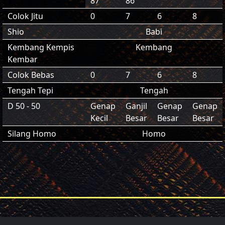
87
86
Colok Jitu
0
7
6
8
Shio
Babi
Kembang Kempis
Kembang
Kembar
Colok Bebas
0
7
6
8
Tengah Tepi
Tengah
D 50 - 50
Genap
Ganjil
Genap
Genap
Kecil
Besar
Besar
Besar
Silang Homo
Homo