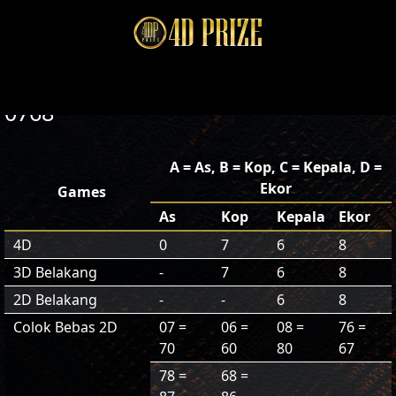
0768
A = As, B = Kop, C = Kepala, D =
Ekor
Games
As
Kop
Kepala
Ekor
4D
0
7
6
8
3D Belakang
-
7
6
8
2D Belakang
-
-
6
8
Colok Bebas 2D
07 =
06 =
08 =
76 =
70
60
80
67
78 =
68 =