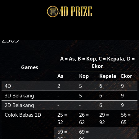
2569
A = As, B = Kop, C = Kepala, D =
Ekor
Games
As
Kop
Kepala
Ekor
4D
2
5
6
9
3D Belakang
-
5
6
9
2D Belakang
-
-
6
9
Colok Bebas 2D
25 =
26 =
29 =
56 =
52
62
92
65
59 =
69 =