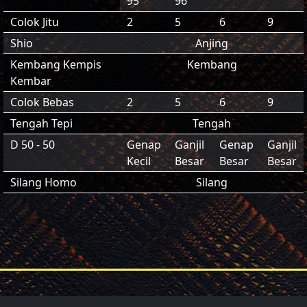
95
96
Colok Jitu
2
5
6
9
Shio
Anjing
Kembang Kempis
Kembang
Kembar
Colok Bebas
2
5
6
9
Tengah Tepi
Tengah
D 50 - 50
Genap
Ganjil
Genap
Ganjil
Kecil
Besar
Besar
Besar
Silang Homo
Silang