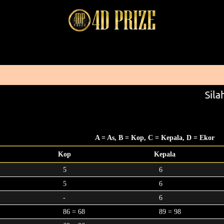
Silah
A = As, B = Kop, C = Kepala, D = Ekor
Kop
Kepala
5
6
5
6
-
6
86 = 68
89 = 98