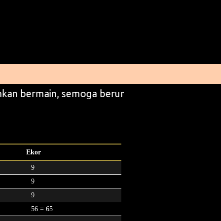
kan bermain, semoga beruntung
Ekor
9
9
9
56 = 65